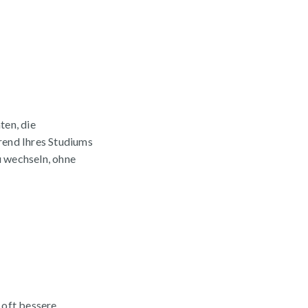
ten, die
rend Ihres Studiums
u wechseln, ohne
 oft bessere