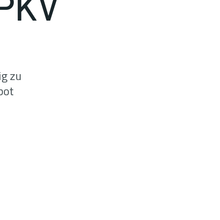
 PKV
ig zu
bot