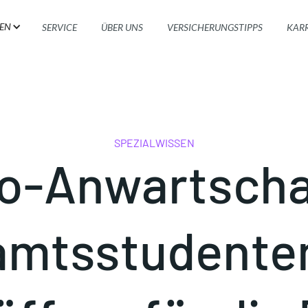
EN
SERVICE
ÜBER UNS
VERSICHERUNGSTIPPS
KARR
SPEZIALWISSEN
o-Anwartscha
amtsstudenten