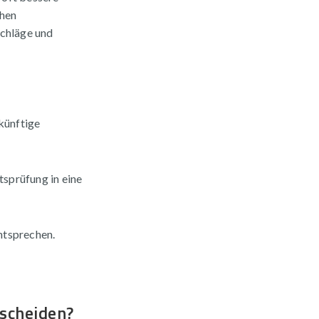
chen
chläge und
künftige
sprüfung in eine
entsprechen.
tscheiden?